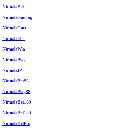
NirmalaBet
NirmalaGaming
NirmalaGacor
NirmalaSlot
NirmalaWin
NirmalaPlay
NirmalaJP
NirmalaBet88
NirmalaPlay88
NirmalaBet168
NirmalaBet189
NirmalaBetPro