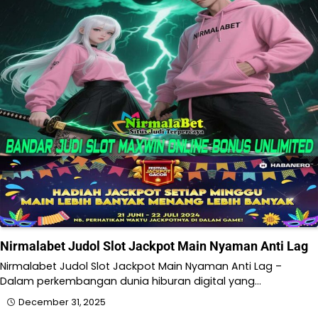
Nirmalabet Judol Slot Jackpot Main Nyaman Anti Lag
Nirmalabet Judol Slot Jackpot Main Nyaman Anti Lag –
Dalam perkembangan dunia hiburan digital yang…
December 31, 2025