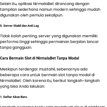
Selain itu, aplikasi NirmalaBet dirancang dengan
tampilan sederhana namun modern sehingga mudah
digunakan oleh pemula sekalipun.
5. Server Stabil dan Anti Lag
Tidak kalah penting, server yang digunakan memiliki
performa tinggi sehingga permainan berjalan lancar
tanpa gangguan.
Cara Bermain Slot di NirmalaBet Tanpa Modal
Meskipun terdengar mustahil, sebenarnya ada
beberapa cara untuk bermain slot tanpa modal di
NirmalaBet. Oleh karena itu, berikut langkah-langkah
yang bisa Anda lakukan:
1. Daftar Akun Baru