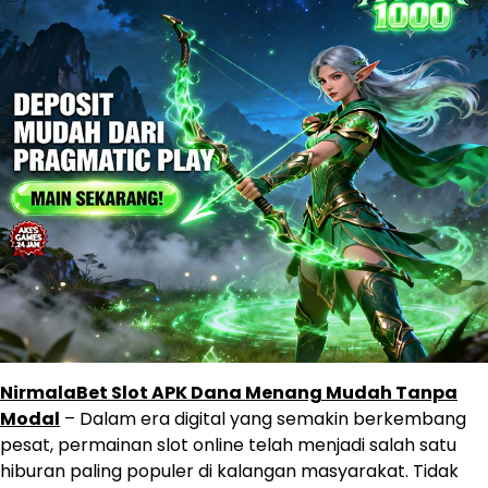
NirmalaBet Slot APK Dana Menang Mudah Tanpa
Modal
– Dalam era digital yang semakin berkembang
pesat, permainan slot online telah menjadi salah satu
hiburan paling populer di kalangan masyarakat. Tidak