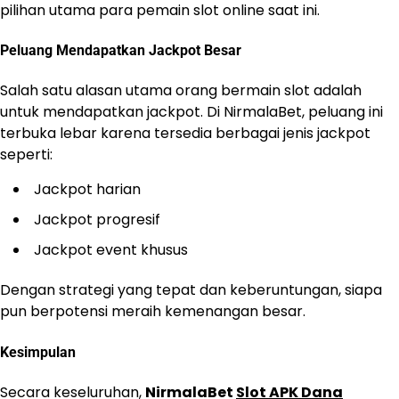
pilihan utama para pemain slot online saat ini.
Peluang Mendapatkan Jackpot Besar
Salah satu alasan utama orang bermain slot adalah
untuk mendapatkan jackpot. Di NirmalaBet, peluang ini
terbuka lebar karena tersedia berbagai jenis jackpot
seperti:
Jackpot harian
Jackpot progresif
Jackpot event khusus
Dengan strategi yang tepat dan keberuntungan, siapa
pun berpotensi meraih kemenangan besar.
Kesimpulan
Secara keseluruhan,
NirmalaBet
Slot APK Dana