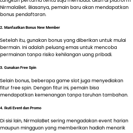
Langkah pertama tentu saja membuat akun di platform
NirmalaBet. Biasanya, pemain baru akan mendapatkan
bonus pendaftaran.
2. Manfaatkan Bonus New Member
Setelah itu, gunakan bonus yang diberikan untuk mulai
bermain. Ini adalah peluang emas untuk mencoba
permainan tanpa risiko kehilangan uang pribadi.
3. Gunakan Free Spin
Selain bonus, beberapa game slot juga menyediakan
fitur free spin. Dengan fitur ini, pemain bisa
mendapatkan kemenangan tanpa taruhan tambahan.
4. Ikuti Event dan Promo
Di sisi lain, NirmalaBet sering mengadakan event harian
maupun mingguan yang memberikan hadiah menarik