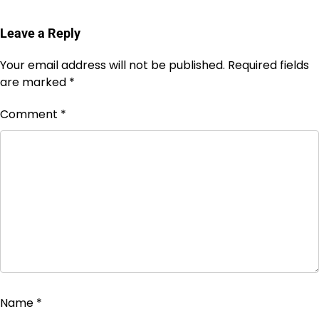
Leave a Reply
Your email address will not be published.
Required fields
are marked
*
Comment
*
Name
*