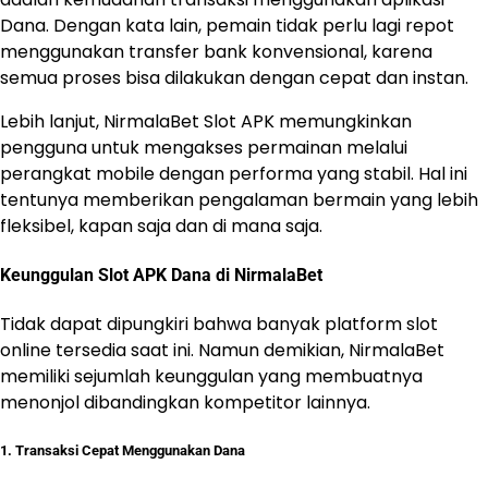
Dana. Dengan kata lain, pemain tidak perlu lagi repot
menggunakan transfer bank konvensional, karena
semua proses bisa dilakukan dengan cepat dan instan.
Lebih lanjut, NirmalaBet Slot APK memungkinkan
pengguna untuk mengakses permainan melalui
perangkat mobile dengan performa yang stabil. Hal ini
tentunya memberikan pengalaman bermain yang lebih
fleksibel, kapan saja dan di mana saja.
Keunggulan Slot APK Dana di NirmalaBet
Tidak dapat dipungkiri bahwa banyak platform slot
online tersedia saat ini. Namun demikian, NirmalaBet
memiliki sejumlah keunggulan yang membuatnya
menonjol dibandingkan kompetitor lainnya.
1. Transaksi Cepat Menggunakan Dana