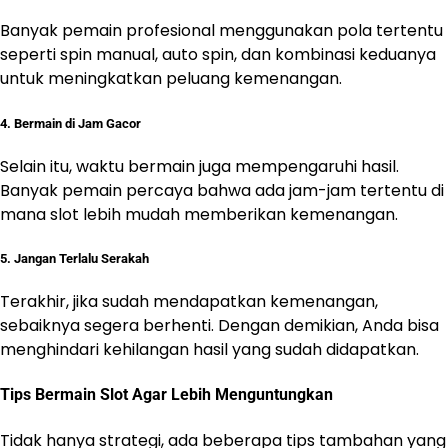
Banyak pemain profesional menggunakan pola tertentu
seperti spin manual, auto spin, dan kombinasi keduanya
untuk meningkatkan peluang kemenangan.
4. Bermain di Jam Gacor
Selain itu, waktu bermain juga mempengaruhi hasil.
Banyak pemain percaya bahwa ada jam-jam tertentu di
mana slot lebih mudah memberikan kemenangan.
5. Jangan Terlalu Serakah
Terakhir, jika sudah mendapatkan kemenangan,
sebaiknya segera berhenti. Dengan demikian, Anda bisa
menghindari kehilangan hasil yang sudah didapatkan.
Tips Bermain Slot Agar Lebih Menguntungkan
Tidak hanya strategi, ada beberapa tips tambahan yang