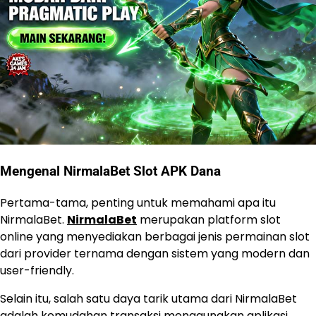
Mengenal NirmalaBet Slot APK Dana
Pertama-tama, penting untuk memahami apa itu
NirmalaBet.
NirmalaBet
merupakan platform slot
online yang menyediakan berbagai jenis permainan slot
dari provider ternama dengan sistem yang modern dan
user-friendly.
Selain itu, salah satu daya tarik utama dari NirmalaBet
adalah kemudahan transaksi menggunakan aplikasi