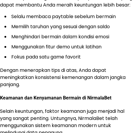
dapat membantu Anda meraih keuntungan lebih besar:
Selalu membaca paytable sebelum bermain
Memilih taruhan yang sesuai dengan saldo
Menghindari bermain dalam kondisi emosi
Menggunakan fitur demo untuk latihan
Fokus pada satu game favorit
Dengan menerapkan tips di atas, Anda dapat
meningkatkan konsistensi kemenangan dalam jangka
panjang.
Keamanan dan Kenyamanan Bermain di NirmalaBet
Selain keuntungan, faktor keamanan juga menjadi hal
yang sangat penting. Untungnya, NirmalaBet telah
menggunakan sistem keamanan modern untuk
melindungi data pengguna.