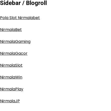
Sidebar / Blogroll
Pola Slot Nirmalabet
NirmalaBet
NirmalaGaming
NirmalaGacor
NirmalaSlot
NirmalaWin
NirmalaPlay
NirmalaJP