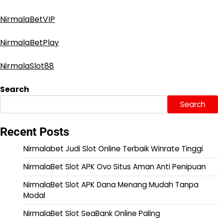
NirmalaBetVIP
NirmalaBetPlay
NirmalaSlot88
Search
Search
Recent Posts
Nirmalabet Judi Slot Online Terbaik Winrate Tinggi
NirmalaBet Slot APK Ovo Situs Aman Anti Penipuan
NirmalaBet Slot APK Dana Menang Mudah Tanpa
Modal
NirmalaBet Slot SeaBank Online Paling