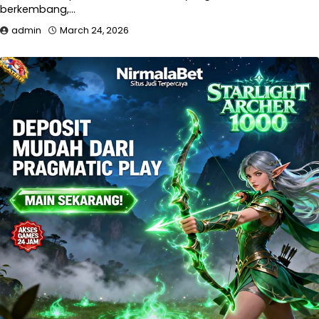
berkembang,…
admin
March 24, 2026