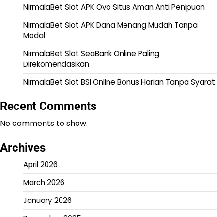
NirmalaBet Slot APK Ovo Situs Aman Anti Penipuan
NirmalaBet Slot APK Dana Menang Mudah Tanpa
Modal
NirmalaBet Slot SeaBank Online Paling
Direkomendasikan
NirmalaBet Slot BSI Online Bonus Harian Tanpa Syarat
Recent Comments
No comments to show.
Archives
April 2026
March 2026
January 2026