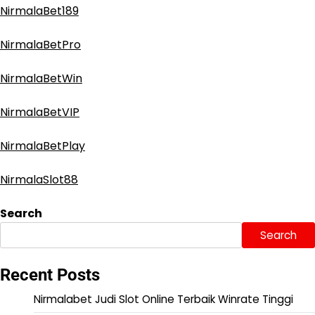
NirmalaBet189
NirmalaBetPro
NirmalaBetWin
NirmalaBetVIP
NirmalaBetPlay
NirmalaSlot88
Search
Search
Recent Posts
Nirmalabet Judi Slot Online Terbaik Winrate Tinggi