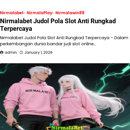
Nirmalabet
NirmalaPlay
Nirmalawin88
Nirmalabet Judol Pola Slot Anti Rungkad
Terpercaya
Nirmalabet Judol Pola Slot Anti Rungkad Terpercaya – Dalam
perkembangan dunia bandar judi slot online…
admin
January 1, 2026