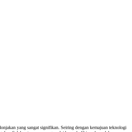
onjakan yang sangat signifikan. Seiring dengan kemajuan teknologi