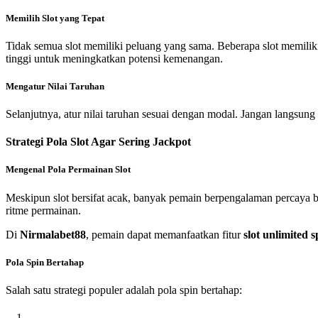
Memilih Slot yang Tepat
Tidak semua slot memiliki peluang yang sama. Beberapa slot memiliki
tinggi untuk meningkatkan potensi kemenangan.
Mengatur Nilai Taruhan
Selanjutnya, atur nilai taruhan sesuai dengan modal. Jangan langsu
Strategi Pola Slot Agar Sering Jackpot
Mengenal Pola Permainan Slot
Meskipun slot bersifat acak, banyak pemain berpengalaman percaya ba
ritme permainan.
Di
Nirmalabet88
, pemain dapat memanfaatkan fitur
slot unlimited s
Pola Spin Bertahap
Salah satu strategi populer adalah pola spin bertahap: