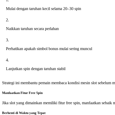
Mulai dengan taruhan kecil selama 20–30 spin
Naikkan taruhan secara perlahan
Perhatikan apakah simbol bonus mulai sering muncul
Lanjutkan spin dengan taruhan stabil
Strategi ini membantu pemain membaca kondisi mesin slot sebelum m
Manfaatkan Fitur Free Spin
Jika slot yang dimainkan memiliki fitur free spin, manfaatkan sebai
Berhenti di Waktu yang Tepat