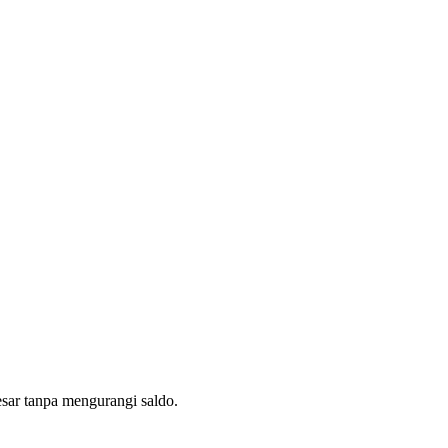
esar tanpa mengurangi saldo.