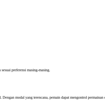
esuai preferensi masing-masing.
. Dengan modal yang terencana, pemain dapat mengontrol permainan d