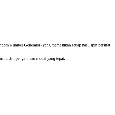
dom Number Generator) yang memastikan setiap hasil spin bersifat
ain, dan pengelolaan modal yang tepat.