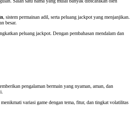
lan. Salah satu nama yang mulai banyak dibicarakan oleh
in
, sistem permainan adil, serta peluang jackpot yang menjanjikan.
an besar.
 meningkatkan peluang jackpot. Dengan pembahasan mendalam dan
 memberikan pengalaman bermain yang nyaman, aman, dan
i.
nikmati variasi game dengan tema, fitur, dan tingkat volatilitas