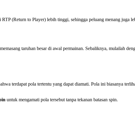
 RTP (Return to Player) lebih tinggi, sehingga peluang menang juga l
ng memasang taruhan besar di awal permainan. Sebaliknya, mulailah de
hwa terdapat pola tertentu yang dapat diamati. Pola ini biasanya terli
pin
untuk mengamati pola tersebut tanpa tekanan batasan spin.