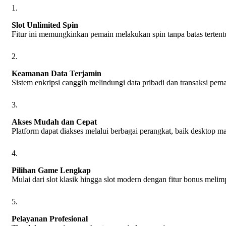
Slot Unlimited Spin
Fitur ini memungkinkan pemain melakukan spin tanpa batas tertent
Keamanan Data Terjamin
Sistem enkripsi canggih melindungi data pribadi dan transaksi pema
Akses Mudah dan Cepat
Platform dapat diakses melalui berbagai perangkat, baik desktop m
Pilihan Game Lengkap
Mulai dari slot klasik hingga slot modern dengan fitur bonus melim
Pelayanan Profesional