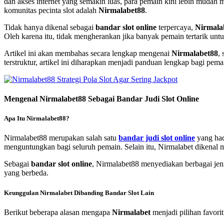
dan akses internet yang semakin luas, para pemain kini lebih muda
komunitas pecinta slot adalah
Nirmalabet88
.
Tidak hanya dikenal sebagai
bandar slot online
terpercaya,
Nirmala
Oleh karena itu, tidak mengherankan jika banyak pemain tertarik untu
Artikel ini akan membahas secara lengkap mengenai
Nirmalabet88
,
terstruktur, artikel ini diharapkan menjadi panduan lengkap bagi pem
Mengenal Nirmalabet88 Sebagai Bandar Judi Slot Online
Apa Itu Nirmalabet88?
Nirmalabet88 merupakan salah satu
bandar judi slot online
yang had
menguntungkan bagi seluruh pemain. Selain itu, Nirmalabet dikenal me
Sebagai
bandar slot online
, Nirmalabet88 menyediakan berbagai jeni
yang berbeda.
Keunggulan Nirmalabet Dibanding Bandar Slot Lain
Berikut beberapa alasan mengapa
Nirmalabet
menjadi pilihan favori